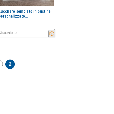
Zucchero semolato in bustine
personalizzato…
Disponibile
SECCO
2