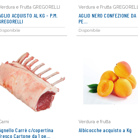
Verdura e Frutta GREGORELLI
Verdura e Frutta GREGORELL
AGLIO ACQUISTO AL KG - P.M.
AGLIO NERO CONFEZIONE DA 
GREGORELLI
PE…
Disponibile
Disponibile
Carni
Verdura e frutta
Agnello Carrè c/copertina
Albicocche acquisto a Kg
Fresco Cartone da 1 pe…