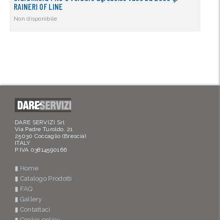
RAINERI OF LINE
Non disponibile
DARE SERVIZI Srl
Via Padre Turoldo, 21
25030 Coccaglio (Brescia)
ITALY
P.IVA 03814590166
▮ Home
▮ Catalogo Prodotti
▮ FAQ
▮ Gallery
▮ Contattaci
▮ Cookie policy