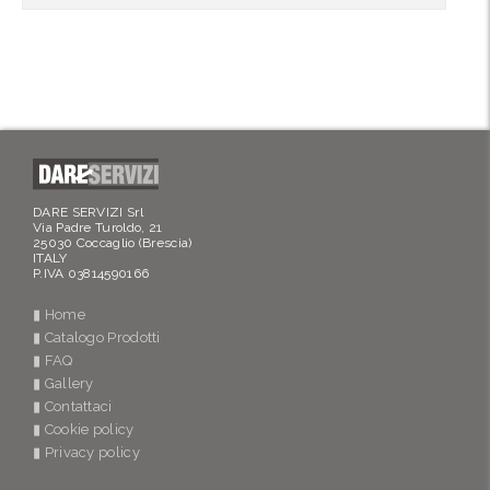
DARE SERVIZI Srl
Via Padre Turoldo, 21
25030 Coccaglio (Brescia)
ITALY
P.IVA 03814590166
▮ Home
▮ Catalogo Prodotti
▮ FAQ
▮ Gallery
▮ Contattaci
▮ Cookie policy
▮ Privacy policy