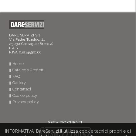
DARE SERVIZI Srl
Via Padre Turoldo, 21
25030 Coccaglio (Brescia)
ITALY
P.IVA 03814590166
▮ Home
▮ Catalogo Prodotti
▮ FAQ
▮ Gallery
▮ Contattaci
▮ Cookie policy
▮ Privacy policy
SERVIZIO CLIENTI
INFORMATIVA: DareServizi.it utilizza cookie tecnici propri e di
030 7778052