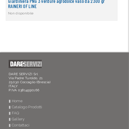
Giardiniera PNG 3 verdure agrodolce vaso da 2300 gr
RAINERI OF LINE
Non disponibile
DARE SERVIZI Srl
Via Padre Turoldo, 21
25030 Coccaglio (Brescia)
ITALY
P.IVA 03814590166
▮ Home
▮ Catalogo Prodotti
▮ FAQ
▮ Gallery
▮ Contattaci