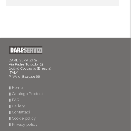
DARE SERVIZI Srl
Via Padre Turoldo, 21
25030 Coccaglio (Brescia)
ITALY
P.IVA 03814590166
▮ Home
▮ Catalogo Prodotti
▮ FAQ
▮ Gallery
▮ Contattaci
▮ Cookie policy
▮ Privacy policy