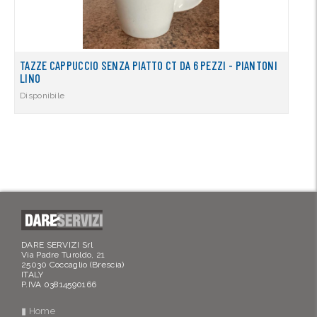
TAZZE CAPPUCCIO SENZA PIATTO CT DA 6 PEZZI - PIANTONI
LINO
Disponibile
DARE SERVIZI Srl
Via Padre Turoldo, 21
25030 Coccaglio (Brescia)
ITALY
P.IVA 03814590166
▮ Home