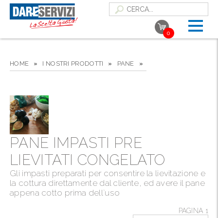
0
HOME
»
I NOSTRI PRODOTTI
»
PANE
»
PANE IMPASTI PRE
LIEVITATI CONGELATO
Gli impasti preparati per consentire la lievitazione e
la cottura direttamente dal cliente, ed avere il pane
appena cotto prima dell`uso
PAGINA 1