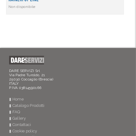
Non disponibile
DARE SERVIZI Srl
Via Padre Turoldo, 21
25030 Coccaglio (Brescia)
ITALY
P.IVA 03814590166
▮ Home
▮ Catalogo Prodotti
▮ FAQ
▮ Gallery
▮ Contattaci
▮ Cookie policy