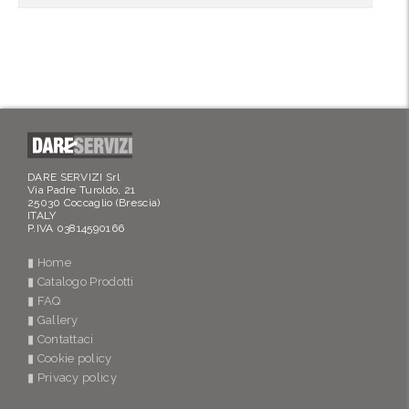
DARE SERVIZI Srl
Via Padre Turoldo, 21
25030 Coccaglio (Brescia)
ITALY
P.IVA 03814590166
▮ Home
▮ Catalogo Prodotti
▮ FAQ
▮ Gallery
▮ Contattaci
▮ Cookie policy
▮ Privacy policy