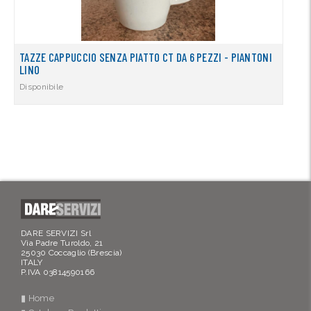
TAZZE CAPPUCCIO SENZA PIATTO CT DA 6 PEZZI - PIANTONI
LINO
Disponibile
DARE SERVIZI Srl
Via Padre Turoldo, 21
25030 Coccaglio (Brescia)
ITALY
P.IVA 03814590166
▮ Home