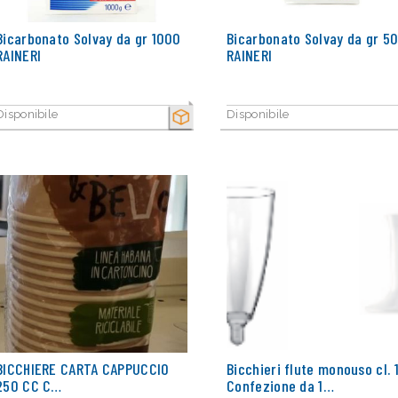
Bicarbonato Solvay da gr 1000
Bicarbonato Solvay da gr 5
RAINERI
RAINERI
Disponibile
Disponibile
SECCO
BICCHIERE CARTA CAPPUCCIO
Bicchieri flute monouso cl. 
250 CC C…
Confezione da 1…