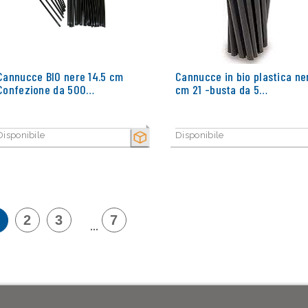
Cannucce BIO nere 14.5 cm
Cannucce in bio plastica ne
Confezione da 500…
cm 21 -busta da 5…
Disponibile
Disponibile
SECCO
2
3
7
...