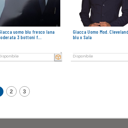
Giacca uomo blu fresco lana
Giacca Uomo Mod. Clevelan
foderata 3 bottoni f…
blu x Sala
Disponibile
Disponibile
SECCO
2
3