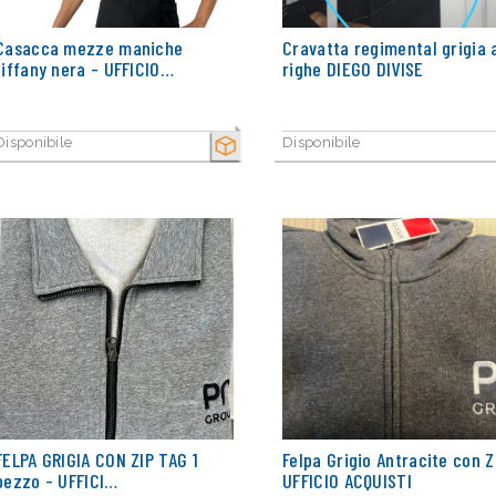
Casacca mezze maniche
Cravatta regimental grigia 
tiffany nera - UFFICIO…
righe DIEGO DIVISE
Disponibile
Disponibile
SECCO
FELPA GRIGIA CON ZIP TAG 1
Felpa Grigio Antracite con Z
pezzo - UFFICI…
UFFICIO ACQUISTI