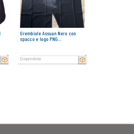
d
Grembiule Assuan Nero con
spacco e logo PNG…
Disponibile
SECCO
SECCO