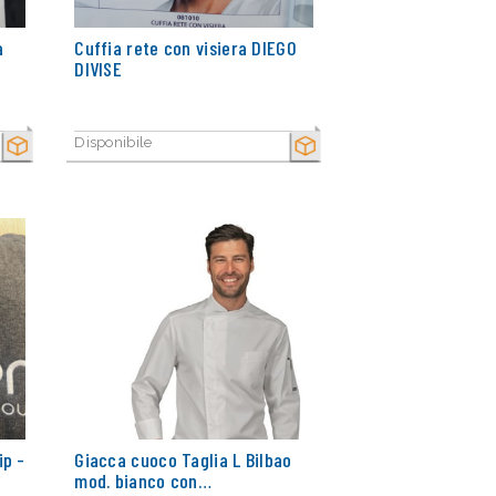
a
Cuffia rete con visiera DIEGO
DIVISE
Disponibile
SECCO
SECCO
ip -
Giacca cuoco Taglia L Bilbao
mod. bianco con…