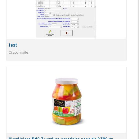
test
Disponibile
Giardiniera PNG 3 verdure agrodolce vaso da 2300 gr