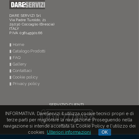
DARE SERVIZI Srl
Via Padre Turoldo, 21
25030 Coccaglio (Brescia)
ITALY
P.IVA 03814590166
▮ Home
▮ Catalogo Prodotti
▮ FAQ
▮ Gallery
▮ Contattaci
▮ Cookie policy
▮ Privacy policy
SERVIZIO CLIENTI
INFORMATIVA: DareServizi.it utilizza cookie tecnici propri e di
030 7778052
terze parti per migliorare la navigazione. Proseguendo nella
navigazione si intende accettata la Cookie Policy e l'utilizzo dei
cookies
Ulteriori informazioni
OK