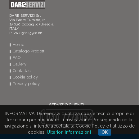
DARE SERVIZI Srl
Via Padre Turoldo, 21
25030 Coccaglio (Brescia)
ITALY
P.IVA 03814590166
▮ Home
▮ Catalogo Prodotti
▮ FAQ
▮ Gallery
▮ Contattaci
▮ Cookie policy
▮ Privacy policy
SERVIZIO CLIENTI
INFORMATIVA: DareServizi.it utilizza cookie tecnici propri e di
030 7778052
terze parti per migliorare la navigazione. Proseguendo nella
navigazione si intende accettata la Cookie Policy e l'utilizzo dei
cookies
Ulteriori informazioni
OK