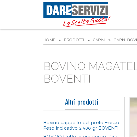
HOME
»
PRODOTTI
»
CARNI
»
CARNI BOV
BOVINO MAGATELL
BOVENTI
Altri prodotti
Bovino cappello del prete Fresco
Peso indicativo 2.500 gr BOVENTI
BOVINO filetto intero fresco Peso