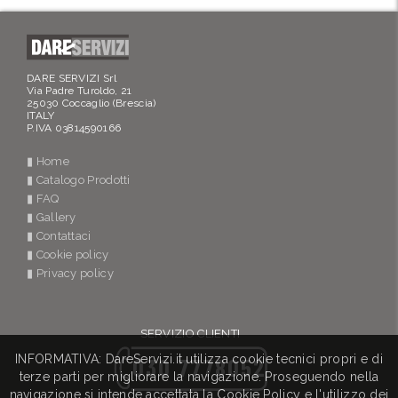
DARE SERVIZI Srl
Via Padre Turoldo, 21
25030 Coccaglio (Brescia)
ITALY
P.IVA 03814590166
▮ Home
▮ Catalogo Prodotti
▮ FAQ
▮ Gallery
▮ Contattaci
▮ Cookie policy
▮ Privacy policy
SERVIZIO CLIENTI
INFORMATIVA: DareServizi.it utilizza cookie tecnici propri e di
030 7778052
terze parti per migliorare la navigazione. Proseguendo nella
navigazione si intende accettata la Cookie Policy e l'utilizzo dei