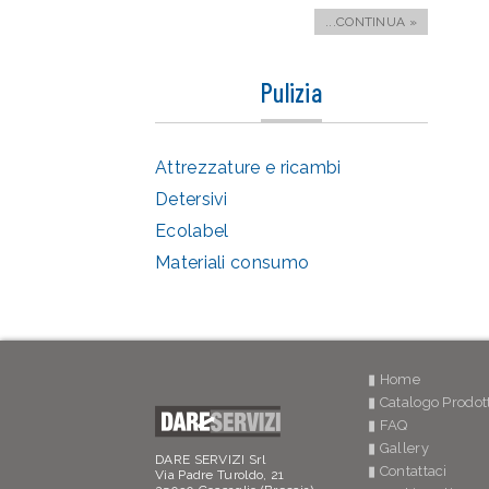
...CONTINUA »
Pulizia
Attrezzature e ricambi
Detersivi
Ecolabel
Materiali consumo
▮ Home
▮ Catalogo Prodott
▮ FAQ
▮ Gallery
DARE SERVIZI Srl
▮ Contattaci
Via Padre Turoldo, 21