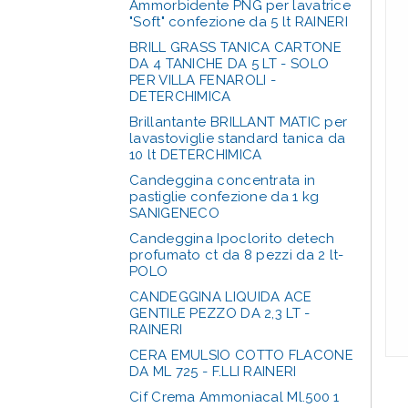
Ammorbidente PNG per lavatrice
"Soft" confezione da 5 lt RAINERI
BRILL GRASS TANICA CARTONE
DA 4 TANICHE DA 5 LT - SOLO
PER VILLA FENAROLI -
DETERCHIMICA
Brillantante BRILLANT MATIC per
lavastoviglie standard tanica da
10 lt DETERCHIMICA
Candeggina concentrata in
pastiglie confezione da 1 kg
SANIGENECO
Candeggina Ipoclorito detech
profumato ct da 8 pezzi da 2 lt-
POLO
CANDEGGINA LIQUIDA ACE
GENTILE PEZZO DA 2,3 LT -
RAINERI
CERA EMULSIO COTTO FLACONE
DA ML 725 - F.LLI RAINERI
Cif Crema Ammoniacal Ml.500 1