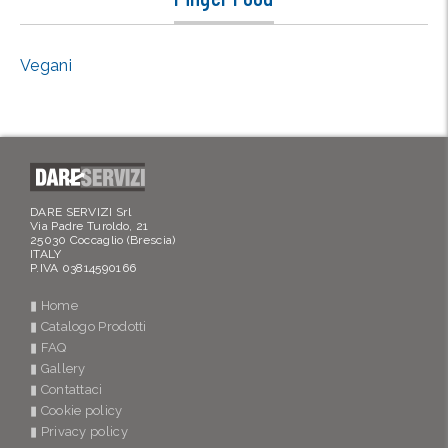
Vegani
DARE SERVIZI Srl
Via Padre Turoldo, 21
25030 Coccaglio (Brescia)
ITALY
P.IVA 03814590166
▮ Home
▮ Catalogo Prodotti
▮ FAQ
▮ Gallery
▮ Contattaci
▮ Cookie policy
▮ Privacy policy