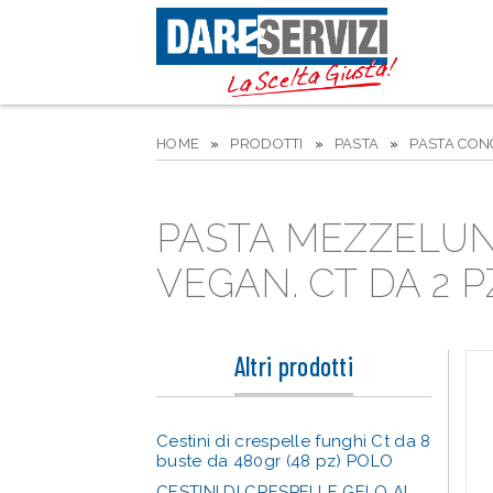
HOME
»
PRODOTTI
»
PASTA
»
PASTA CON
PASTA MEZZELU
VEGAN. CT DA 2 P
Altri prodotti
Cestini di crespelle funghi Ct da 8
buste da 480gr (48 pz) POLO
CESTINI DI CRESPELLE GELO AL