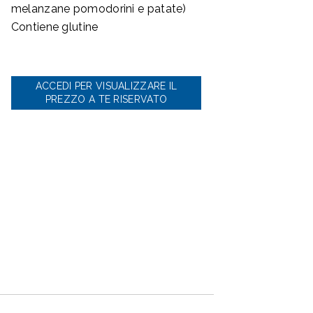
melanzane pomodorini e patate)
Contiene glutine
ACCEDI PER VISUALIZZARE IL
PREZZO A TE RISERVATO