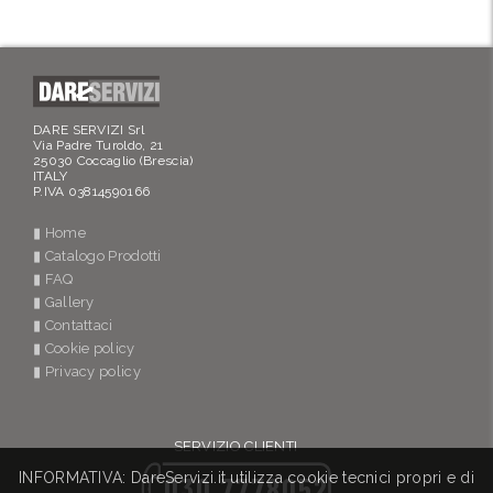
DARE SERVIZI Srl
Via Padre Turoldo, 21
25030 Coccaglio (Brescia)
ITALY
P.IVA 03814590166
▮ Home
▮ Catalogo Prodotti
▮ FAQ
▮ Gallery
▮ Contattaci
▮ Cookie policy
▮ Privacy policy
SERVIZIO CLIENTI
INFORMATIVA: DareServizi.it utilizza cookie tecnici propri e di
030 7778052