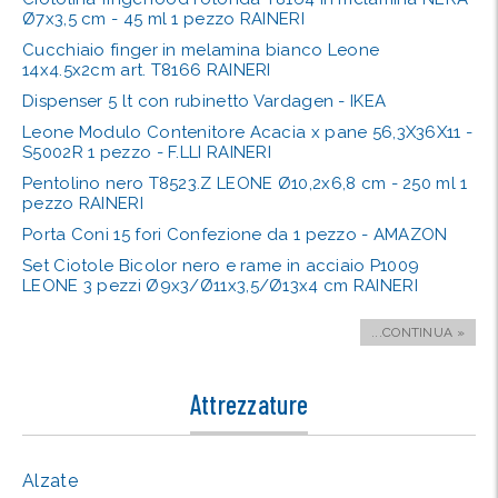
Ø7x3,5 cm - 45 ml 1 pezzo RAINERI
Cucchiaio finger in melamina bianco Leone
14x4.5x2cm art. T8166 RAINERI
Dispenser 5 lt con rubinetto Vardagen - IKEA
Leone Modulo Contenitore Acacia x pane 56,3X36X11 -
S5002R 1 pezzo - F.LLI RAINERI
Pentolino nero T8523.Z LEONE Ø10,2x6,8 cm - 250 ml 1
pezzo RAINERI
Porta Coni 15 fori Confezione da 1 pezzo - AMAZON
Set Ciotole Bicolor nero e rame in acciaio P1009
LEONE 3 pezzi Ø9x3/Ø11x3,5/Ø13x4 cm RAINERI
...CONTINUA »
Attrezzature
Alzate