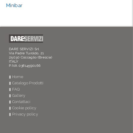
Minibar
DARE SERVIZI Srl
Via Padre Turoldo, 21
25030 Coccaglio (Brescia)
ITALY
P.IVA 03814590166
▮ Home
▮ Catalogo Prodotti
▮ FAQ
▮ Gallery
▮ Contattaci
▮ Cookie policy
▮ Privacy policy