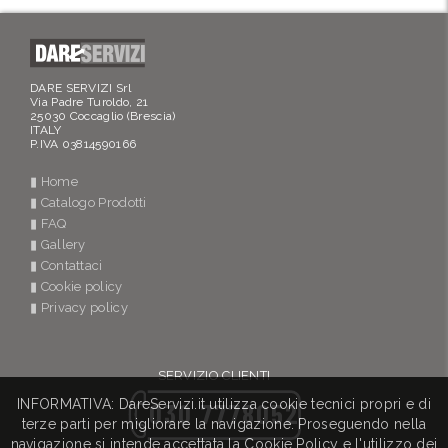
DARE SERVIZI Srl
Via Padre Turoldo, 21
25030 Coccaglio (Brescia)
ITALY
P.IVA 03814590166
▮ Home
▮ Catalogo Prodotti
▮ FAQ
▮ Gallery
▮ Contattaci
▮ Cookie policy
▮ Privacy policy
SERVIZIO CLIENTI
INFORMATIVA: DareServizi.it utilizza cookie tecnici propri e di
030 7778052
terze parti per migliorare la navigazione. Proseguendo nella
navigazione si intende accettata la Cookie Policy e l'utilizzo dei