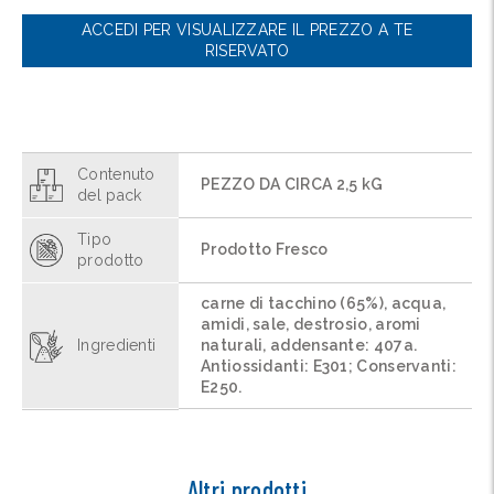
ACCEDI PER VISUALIZZARE IL PREZZO A TE
RISERVATO
Contenuto
PEZZO DA CIRCA 2,5 kG
del pack
Tipo
Prodotto Fresco
prodotto
carne di tacchino (65%), acqua,
amidi, sale, destrosio, aromi
Ingredienti
naturali, addensante: 407a.
Antiossidanti: E301; Conservanti:
E250.
Altri prodotti