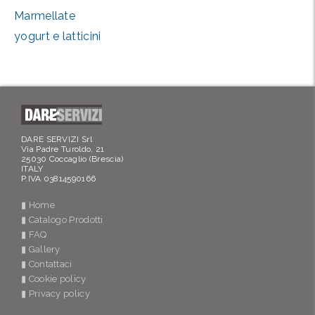
Marmellate
yogurt e latticini
DARE SERVIZI Srl
Via Padre Turoldo, 21
25030 Coccaglio (Brescia)
ITALY
P.IVA 03814590166
▮ Home
▮ Catalogo Prodotti
▮ FAQ
▮ Gallery
▮ Contattaci
▮ Cookie policy
▮ Privacy policy