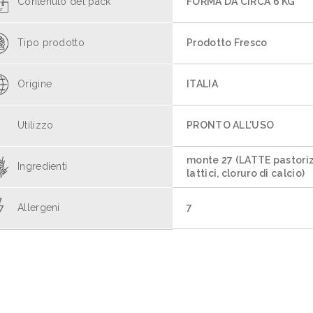
Contenuto del pack
FORMA DA CIRCA 6 KG
Tipo prodotto
Prodotto Fresco
Origine
ITALIA
Utilizzo
PRONTO ALL'USO
monte 27 (LATTE pastoriz
Ingredienti
lattici, cloruro di calcio)
Allergeni
7