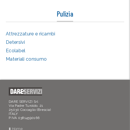
Pulizia
Attrezzature e ricambi
Detersivi
Ecolabel
Materiali consumo
DARE SERVIZI Srl
Via Padre Turoldo, 21
25030 Coccaglio (Brescia)
ITALY
P.IVA 03814590166
▮ Home