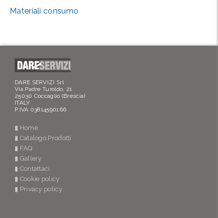
Materiali consumo
DARE SERVIZI Srl
Via Padre Turoldo, 21
25030 Coccaglio (Brescia)
ITALY
P.IVA 03814590166
▮ Home
▮ Catalogo Prodotti
▮ FAQ
▮ Gallery
▮ Contattaci
▮ Cookie policy
▮ Privacy policy